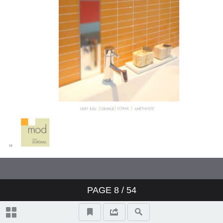
ALINEA
BOUDOIR
COUTURE
COCTAIL
LES IMPRIMES
MINIATURES
PAGE
8
/
54
LES GRAPHIQUES