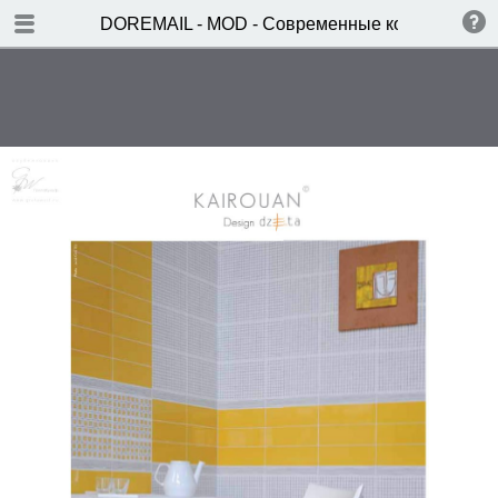
TABLE OF CONTENTS
DOREMAIL - MOD - Современные коллекции
GROOVE
KAIROUAN
CITY ACIDULE 10x30
CITY ACIDULE 20x20
CITY SATINE 10x30
CITY SATINE 20x20
CHIRAZ