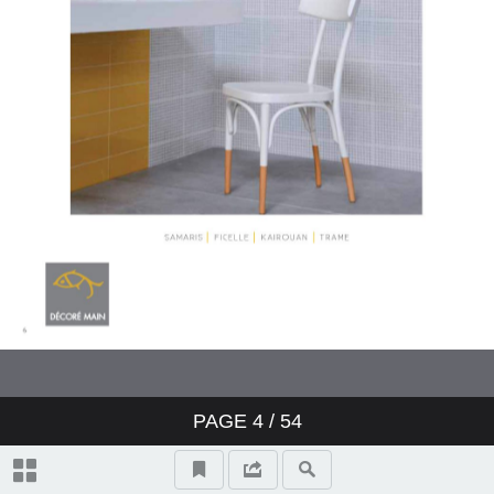
ALINEA
BOUDOIR
COUTURE
COCTAIL
LES IMPRIMES
MINIATURES
PAGE
4
/
54
LES GRAPHIQUES