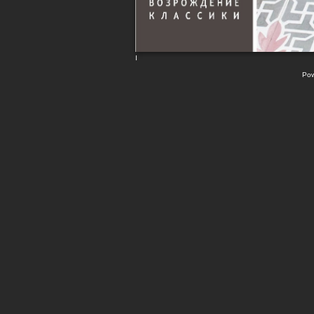
I
Pow